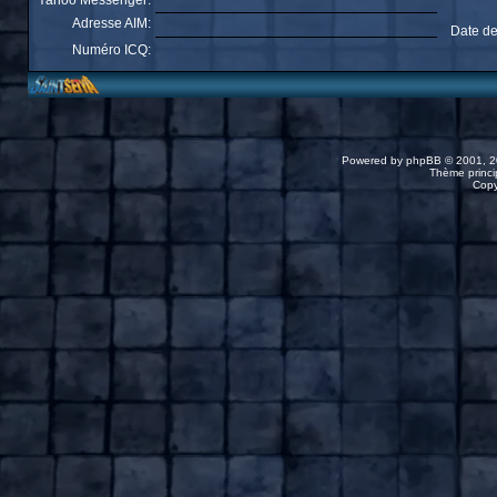
Yahoo Messenger:
Adresse AIM:
Date de
Numéro ICQ:
Powered by
phpBB
© 2001, 2
Thème princip
Copy