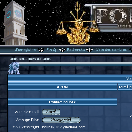
Forum Ikki63 Index du Forum
Voi
Avatar
Tout à 
Contact boubak
Adresse e-mail:
L
Message Privé:
MSN Messenger:
boubak_854@hotmail.com