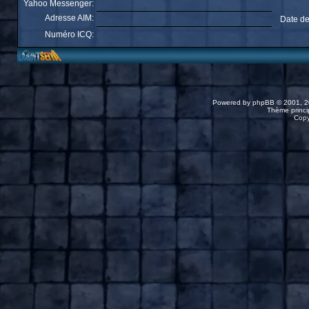
Yahoo Messenger:
Adresse AIM:
Date de
Numéro ICQ:
Powered by
phpBB
© 2001, 2
Thème princip
Copy