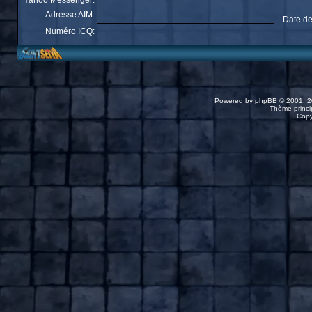
Yahoo Messenger:
Adresse AIM:
Date de
Numéro ICQ:
Powered by
phpBB
© 2001, 2
Thème princip
Copy