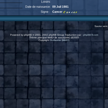
Loisirs:
Date de naissance:
09 Juil 1981
Signe :
Cancer
Sauter vers
Powered by
phpBB
© 2001, 2002 phpBB Group Traduction par :
phpBB-fr.com
Thème principal ikki63 (le sanctuaire) @2005
Copyright
Guillaume (ikki63)