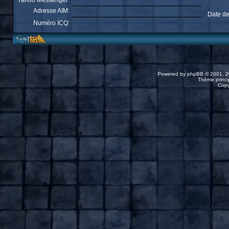
Yahoo Messenger:
Adresse AIM:
Date de
Numéro ICQ:
Powered by
phpBB
© 2001, 2
Thème princip
Copy