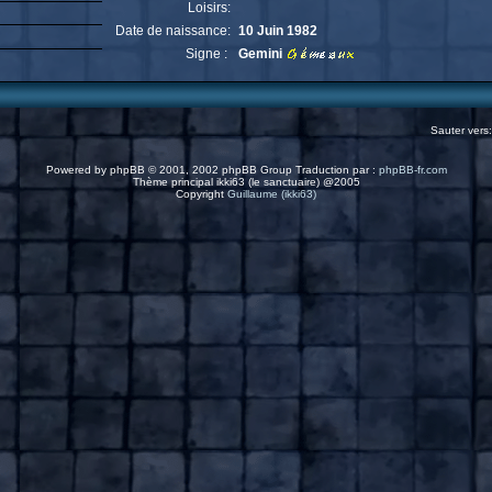
Loisirs:
Date de naissance:
10 Juin 1982
Signe :
Gemini
Sauter vers
Powered by
phpBB
© 2001, 2002 phpBB Group Traduction par :
phpBB-fr.com
Thème principal ikki63 (le sanctuaire) @2005
Copyright
Guillaume (ikki63)