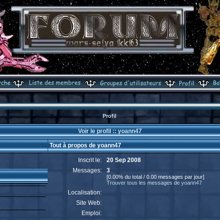
Profil
Voir le profil :: yoann47
Tout à propos de yoann47
Inscrit le:
20 Sep 2008
Messages:
3
[0.00% du total / 0.00 messages par jour]
Trouver tous les messages de yoann47
Localisation:
Site Web:
Emploi: