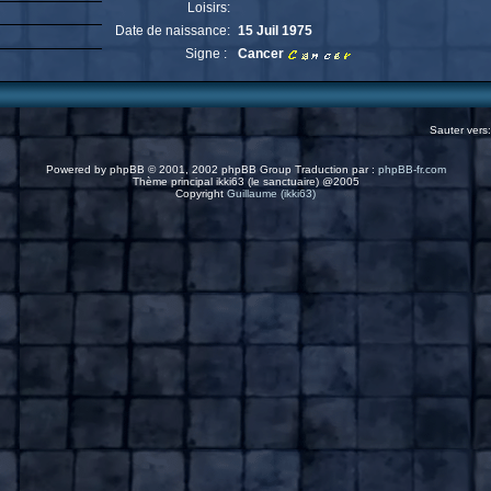
Loisirs:
Date de naissance:
15 Juil 1975
Signe :
Cancer
Sauter vers
Powered by
phpBB
© 2001, 2002 phpBB Group Traduction par :
phpBB-fr.com
Thème principal ikki63 (le sanctuaire) @2005
Copyright
Guillaume (ikki63)