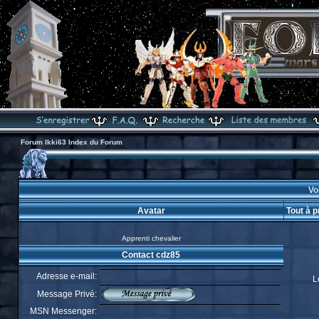
Forum Ikki63 Index du Forum
Voi
Avatar
Tout à 
Apprenti chevalier
Contact cdz85
Adresse e-mail:
L
Message Privé:
MSN Messenger: