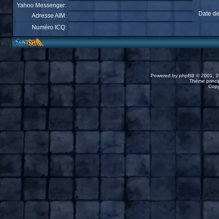
Yahoo Messenger:
Date de
Adresse AIM:
Numéro ICQ:
Powered by
phpBB
© 2001, 2
Thème princip
Copy