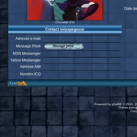
Date de
Chevalier d'or
Contact seiyapegasus
Adresse e-mail:
Message Privé:
MSN Messenger:
Yahoo Messenger:
Adresse AIM:
Numéro ICQ:
Powered by
phpBB
© 2001, 2
Thème princip
Copy