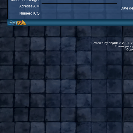
Yahoo Messenger:
Adresse AIM:
Date de
Numéro ICQ:
Powered by
phpBB
© 2001, 2
Thème princip
Copy