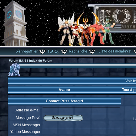
Forum Ikki63 Index du Forum
Voir le
Avatar
Tout à p
Contact Priss Asagiri
Adresse e-mail:
Message Privé:
L
MSN Messenger:
Yahoo Messenger: