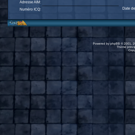
Adresse AIM:
Date de
Numéro ICQ:
Powered by
phpBB
© 2001, 2
Thème princip
Copy