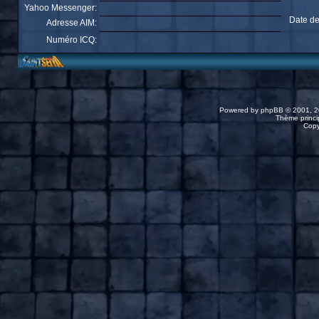
Yahoo Messenger:
Date de
Adresse AIM:
Numéro ICQ:
Powered by
phpBB
© 2001, 2
Thème princip
Copy