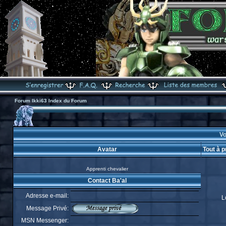
Forum Ikki63 Index du Forum
Vo
Avatar
Tout à p
Apprenti chevalier
Contact Ba'al
Adresse e-mail:
L
Message Privé:
MSN Messenger: