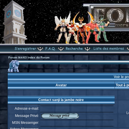
Forum Ikki63 Index du Forum
Voir le pr
Avatar
Tout à p
Contact sanji la jambe noire
Adresse e-mail:
L
Message Privé:
MSN Messenger: