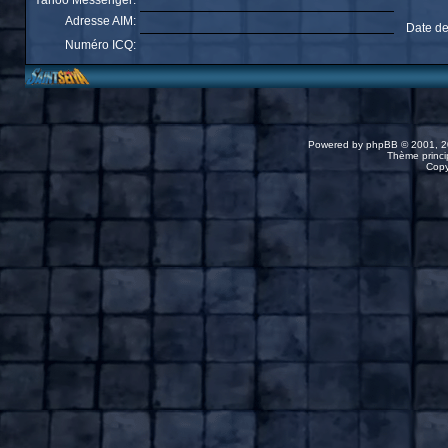
Yahoo Messenger:
Adresse AIM:
Date de
Numéro ICQ:
Powered by
phpBB
© 2001, 2
Thème princip
Copy