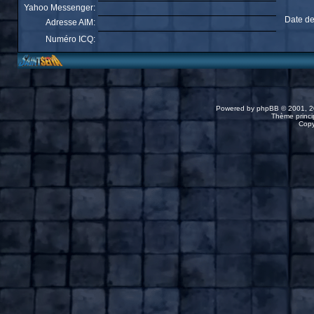
Yahoo Messenger:
Date de
Adresse AIM:
Numéro ICQ:
Powered by
phpBB
© 2001, 2
Thème princip
Copy