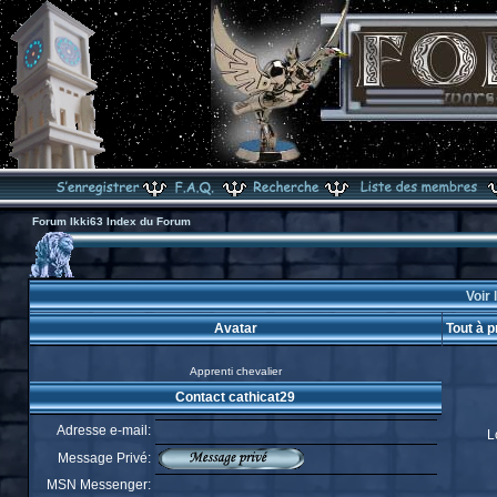
Forum Ikki63 Index du Forum
Voir 
Avatar
Tout à 
Apprenti chevalier
Contact cathicat29
Adresse e-mail:
L
Message Privé:
MSN Messenger: