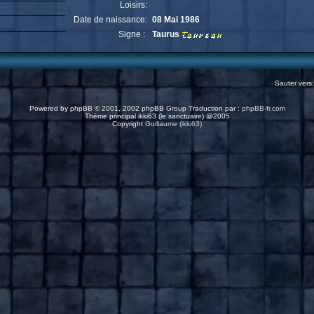
Loisirs:
Date de naissance:
08 Mai 1986
Signe :
Taurus
Sauter vers
Powered by
phpBB
© 2001, 2002 phpBB Group Traduction par :
phpBB-fr.com
Thème principal ikki63 (le sanctuaire) @2005
Copyright
Guillaume (ikki63)