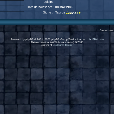
Loisirs:
Date de naissance:
08 Mai 1986
Signe :
Taurus
Sauter vers
Powered by
phpBB
© 2001, 2002 phpBB Group Traduction par :
phpBB-fr.com
Thème principal ikki63 (le sanctuaire) @2005
Copyright
Guillaume (ikki63)