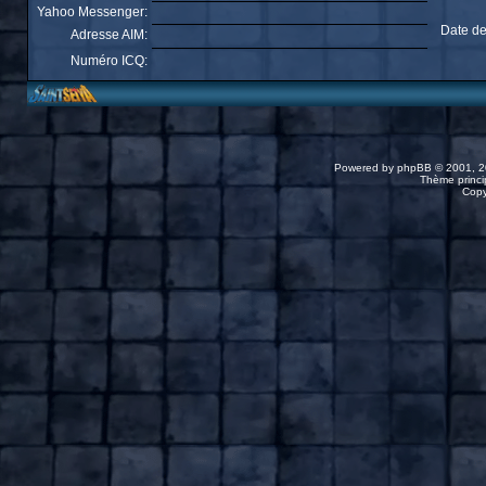
Yahoo Messenger:
Date de
Adresse AIM:
Numéro ICQ:
Powered by
phpBB
© 2001, 2
Thème princip
Copy