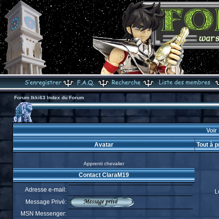
Forum Ikki63 Index du Forum
Voir
Avatar
Tout à 
Apprenti chevalier
Contact ClaraM19
Adresse e-mail:
L
Message Privé:
MSN Messenger: