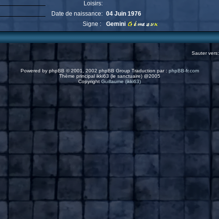
Loisirs:
Date de naissance:
04 Juin 1976
Signe :
Gemini
Sauter vers
Powered by
phpBB
© 2001, 2002 phpBB Group Traduction par :
phpBB-fr.com
Thème principal ikki63 (le sanctuaire) @2005
Copyright
Guillaume (ikki63)