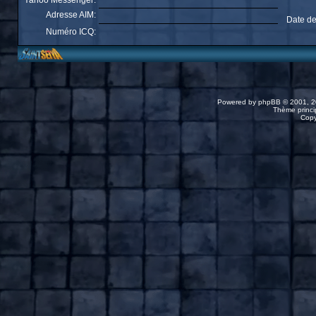
Yahoo Messenger:
Adresse AIM:
Date de
Numéro ICQ:
Powered by
phpBB
© 2001, 2
Thème princip
Copy