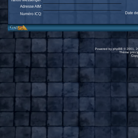
Yahoo Messenger:
Adresse AIM:
Date de
Numéro ICQ:
Powered by
phpBB
© 2001, 2
Thème princip
Copy