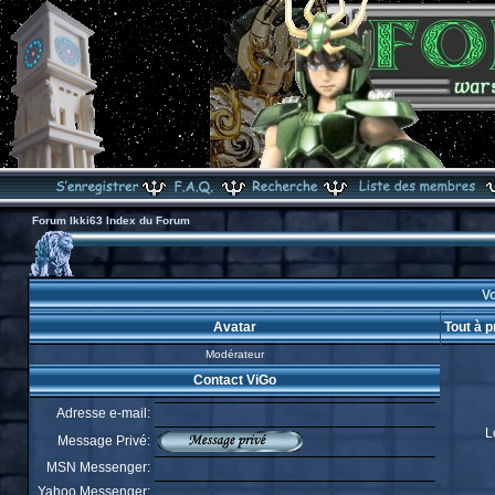
Forum Ikki63 Index du Forum
Vo
Avatar
Tout à 
Modérateur
Contact ViGo
Adresse e-mail:
L
Message Privé:
MSN Messenger:
Yahoo Messenger: