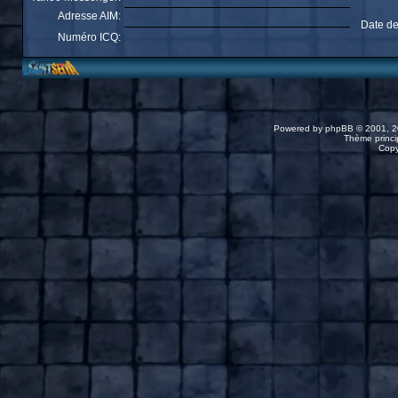
Adresse AIM:
Date de
Numéro ICQ:
Powered by
phpBB
© 2001, 2
Thème princip
Copy