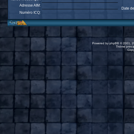
Adresse AIM:
Date de
Numéro ICQ:
Powered by
phpBB
© 2001, 2
Thème princip
Copy