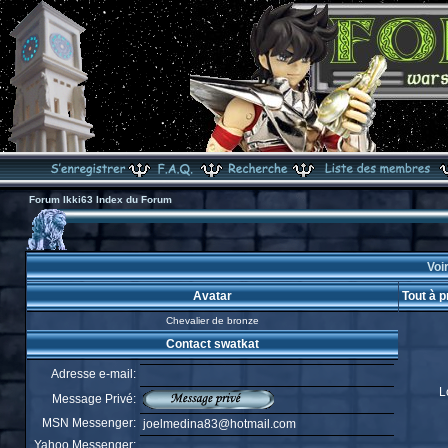
Forum Ikki63 Index du Forum
Voir
Avatar
Tout à 
Chevalier de bronze
Contact swatkat
Adresse e-mail:
L
Message Privé:
MSN Messenger:
joelmedina83@hotmail.com
Yahoo Messenger: