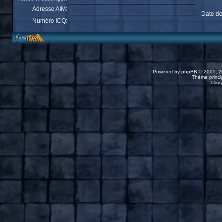
Adresse AIM:
Date de
Numéro ICQ:
Powered by
phpBB
© 2001, 2
Thème princip
Copy