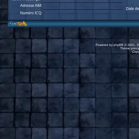
Adresse AIM:
Date de
Numéro ICQ:
Powered by
phpBB
© 2001, 2
Thème princip
Copy