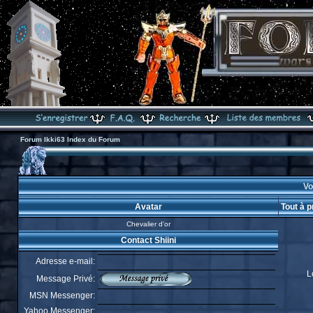
Forum Ikki63 Index du Forum
Voi
Avatar
Tout à p
Chevalier d'or
Contact Shiini
Adresse e-mail:
L
Message Privé:
MSN Messenger:
Yahoo Messenger: