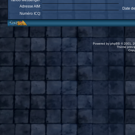
Yahoo Messenger:
Adresse AIM:
Date de
Numéro ICQ:
Powered by
phpBB
© 2001, 2
Thème princip
Copy