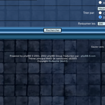
R
Trier par:
C
D
Retourner les
Sauter vers:
Powered by
phpBB
© 2001, 2002 phpBB Group Traduction par :
phpBB-fr.com
Thème principal ikki63 (le sanctuaire) @2005
Copyright
Guillaume (ikki63)