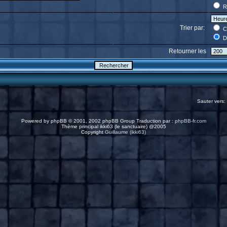
R
Trier par:
C
D
Retourner les
Sauter vers:
Powered by
phpBB
© 2001, 2002 phpBB Group Traduction par :
phpBB-fr.com
Thème principal ikki63 (le sanctuaire) @2005
Copyright
Guillaume (ikki63)