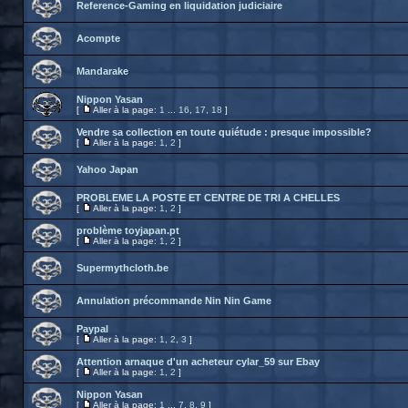
Reference-Gaming en liquidation judiciaire
Acompte
Mandarake
Nippon Yasan
[
Aller à la page:
1
...
16
,
17
,
18
]
Vendre sa collection en toute quiétude : presque impossible?
[
Aller à la page:
1
,
2
]
Yahoo Japan
PROBLEME LA POSTE ET CENTRE DE TRI A CHELLES
[
Aller à la page:
1
,
2
]
problème toyjapan.pt
[
Aller à la page:
1
,
2
]
Supermythcloth.be
Annulation précommande Nin Nin Game
Paypal
[
Aller à la page:
1
,
2
,
3
]
Attention arnaque d'un acheteur cylar_59 sur Ebay
[
Aller à la page:
1
,
2
]
Nippon Yasan
[
Aller à la page:
1
...
7
,
8
,
9
]