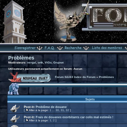
Problèmes
Modérateurs:
nergal
,
ortk
,
ViGo
,
Grujnot
Utilisateurs parcourant actuellement ce forum: Aucun
Forum Ikki63 Index du Forum
»
Problèmes
Sujets
Post-it:
Problème de douane
[
Aller à la page:
1
...
30
,
31
,
32
]
Post-it:
Frais de douanes exorbitants car colis mal estimés !
[
Aller à la page:
1
,
2
]