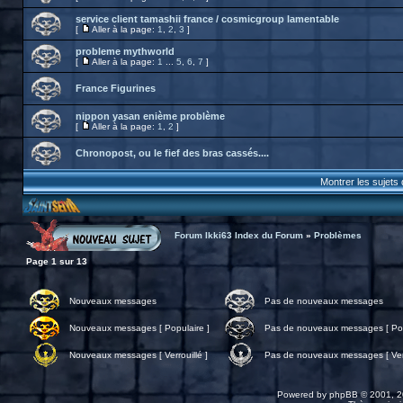
service client tamashii france / cosmicgroup lamentable
[
Aller à la page:
1
,
2
,
3
]
probleme mythworld
[
Aller à la page:
1
...
5
,
6
,
7
]
France Figurines
nippon yasan enième problème
[
Aller à la page:
1
,
2
]
Chronopost, ou le fief des bras cassés....
Montrer les sujets
Forum Ikki63 Index du Forum
»
Problèmes
Page
1
sur
13
Nouveaux messages
Pas de nouveaux messages
Nouveaux messages [ Populaire ]
Pas de nouveaux messages [ Pop
Nouveaux messages [ Verrouillé ]
Pas de nouveaux messages [ Verr
Powered by
phpBB
© 2001, 2