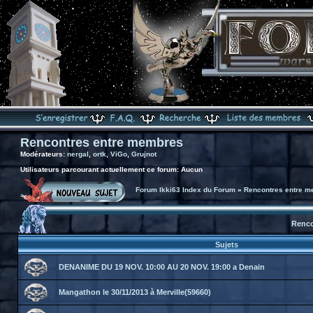
Rencontres entre membres
Modérateurs:
nergal
,
ortk
,
ViGo
,
Grujnot
Utilisateurs parcourant actuellement ce forum: Aucun
Forum Ikki63 Index du Forum
»
Rencontres entre 
Renco
Sujets
DENANIME DU 19 NOV. 10:00 AU 20 NOV. 19:00 a Denain
Mangathon le 30/11/2013 à Merville(59660)