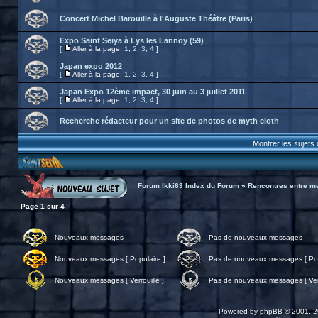
Concert Michel Barouille à l'Auguste Théâtre (Paris)
Expo Saint Seiya à Lys les Lannoy (59)
[
Aller à la page:
1
,
2
,
3
,
4
]
Japan expo 2012
[
Aller à la page:
1
,
2
,
3
,
4
]
Japan Expo 12ème impact, 30 juin au 3 juillet 2011
[
Aller à la page:
1
,
2
,
3
,
4
]
Recherche rédacteur pour un site de photos de myth cloth
Montrer les sujets
Forum Ikki63 Index du Forum
»
Rencontres entre 
Page
1
sur
4
Nouveaux messages
Pas de nouveaux messages
Nouveaux messages [ Populaire ]
Pas de nouveaux messages [ Pop
Nouveaux messages [ Verrouillé ]
Pas de nouveaux messages [ Verr
Powered by
phpBB
© 2001, 2