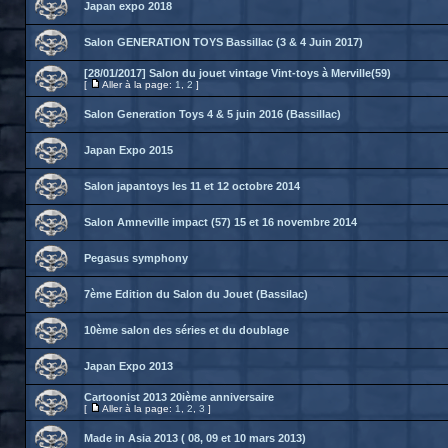
Japan expo 2018
Salon GENERATION TOYS Bassillac (3 & 4 Juin 2017)
[28/01/2017] Salon du jouet vintage Vint-toys à Merville(59)
[
Aller à la page:
1
,
2
]
Salon Generation Toys 4 & 5 juin 2016 (Bassillac)
Japan Expo 2015
Salon japantoys les 11 et 12 octobre 2014
Salon Amneville impact (57) 15 et 16 novembre 2014
Pegasus symphony
7ème Edition du Salon du Jouet (Bassilac)
10ème salon des séries et du doublage
Japan Expo 2013
Cartoonist 2013 20ième anniversaire
[
Aller à la page:
1
,
2
,
3
]
Made in Asia 2013 ( 08, 09 et 10 mars 2013)