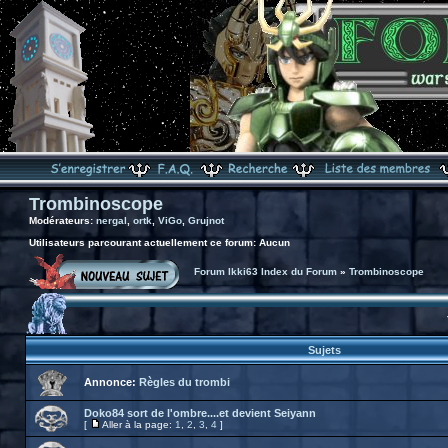
Trombinoscope
Modérateurs:
nergal
,
ortk
,
ViGo
,
Grujnot
Utilisateurs parcourant actuellement ce forum: Aucun
Forum Ikki63 Index du Forum
»
Trombinoscope
Sujets
Annonce:
Règles du trombi
Doko84 sort de l'ombre....et devient Seiyann
[
Aller à la page:
1
,
2
,
3
,
4
]