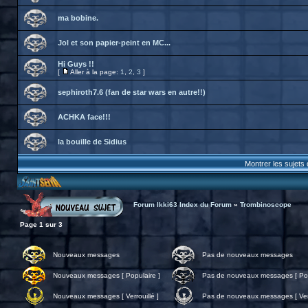
ma bobine.
Jol et son papier-peint en MC...
Hi Guys !!
[
Aller à la page:
1
,
2
,
3
]
sephiroth7.6 (fan de star wars en autre!!)
ACHKA face!!!
la bouille de Sidius
Montrer les sujets
Forum Ikki63 Index du Forum
»
Trombinoscope
Page
1
sur
3
Nouveaux messages
Pas de nouveaux messages
Nouveaux messages [ Populaire ]
Pas de nouveaux messages [ Pop
Nouveaux messages [ Verrouillé ]
Pas de nouveaux messages [ Verr