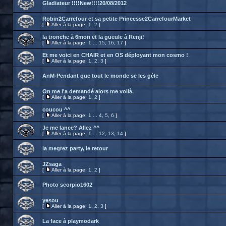
Gladiateur !!!!New!!!!20/08/2012
Robin2Carrefour et sa petite Princesse2CarrefourMarket
[
Aller à la page:
1
,
2
]
la tronche à 6mon et la gueule à Renji!
[
Aller à la page:
1
...
15
,
16
,
17
]
Et me voici en CHAIR et en OS déployant mon cosmo !
[
Aller à la page:
1
,
2
,
3
]
AnM-Pendant que tout le monde se les gèle
On me l'a demandé alors me voilà.
[
Aller à la page:
1
,
2
]
coucou ^^
[
Aller à la page:
1
...
4
,
5
,
6
]
Je me lance? Allez ^^
[
Aller à la page:
1
...
12
,
13
,
14
]
la megrez party, le retour
JZsaga
[
Aller à la page:
1
,
2
]
Photo scorpio1602
yesou
[
Aller à la page:
1
,
2
,
3
]
La face à playmodark