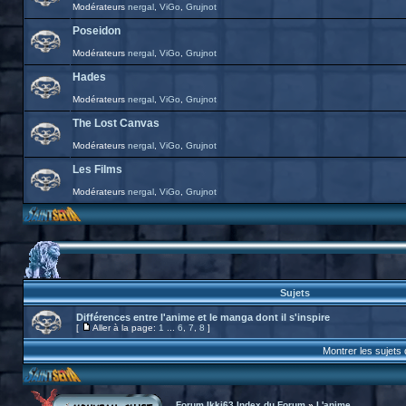
Modérateurs
nergal
,
ViGo
,
Grujnot
Poseidon
Modérateurs
nergal
,
ViGo
,
Grujnot
Hades
Modérateurs
nergal
,
ViGo
,
Grujnot
The Lost Canvas
Modérateurs
nergal
,
ViGo
,
Grujnot
Les Films
Modérateurs
nergal
,
ViGo
,
Grujnot
Sujets
Différences entre l'anime et le manga dont il s'inspire
[
Aller à la page:
1
...
6
,
7
,
8
]
Montrer les sujets
Forum Ikki63 Index du Forum
»
L'anime