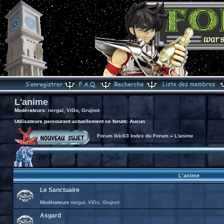
L'anime
Modérateurs:
nergal
,
ViGo
,
Grujnot
Utilisateurs parcourant actuellement ce forum: Aucun
Forum Ikki63 Index du Forum
»
L'anime
L'anime
Le Sanctuaire
Modérateurs
nergal
,
ViGo
,
Grujnot
Asgard