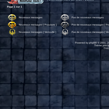
Page
1
sur
1
Nouveaux messages
Pas de nouveaux messages
Nouveaux messages [ Populaire ]
Pas de nouveaux messages [ Pop
Nouveaux messages [ Verrouillé ]
Pas de nouveaux messages [ Verr
Powered by
phpBB
© 2001, 2
Thème princip
Copy