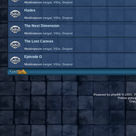
Modérateurs
nergal
,
ViGo
,
Grujnot
Hades
Modérateurs
nergal
,
ViGo
,
Grujnot
The Next Dimension
Modérateurs
nergal
,
ViGo
,
Grujnot
The Lost Canvas
Modérateurs
nergal
,
ViGo
,
Grujnot
Episode G
Modérateurs
nergal
,
ViGo
,
Grujnot
Powered by
phpBB
© 2001, 2
Thème princip
Copy