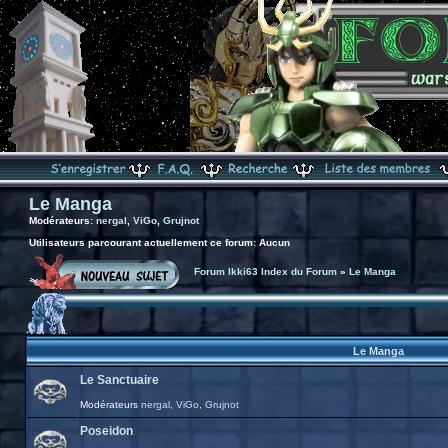
Le Manga
Modérateurs:
nergal
,
ViGo
,
Grujnot
Utilisateurs parcourant actuellement ce forum: Aucun
Forum Ikki63 Index du Forum
»
Le Manga
Le Manga
Le Sanctuaire
Modérateurs
nergal
,
ViGo
,
Grujnot
Poseidon