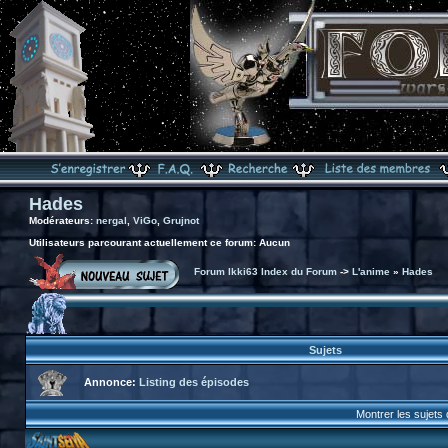
Hades
Modérateurs:
nergal
,
ViGo
,
Grujnot
Utilisateurs parcourant actuellement ce forum: Aucun
Forum Ikki63 Index du Forum
->
L'anime
»
Hades
Sujets
Annonce:
Listing des épisodes
Montrer les sujets