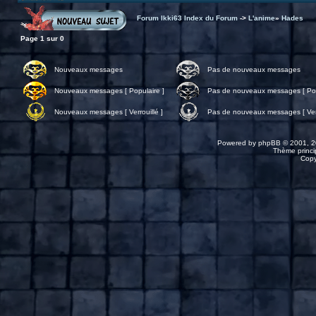
Forum Ikki63 Index du Forum
->
L'anime
»
Hades
Page
1
sur
0
Nouveaux messages
Pas de nouveaux messages
Nouveaux messages [ Populaire ]
Pas de nouveaux messages [ Pop
Nouveaux messages [ Verrouillé ]
Pas de nouveaux messages [ Verr
Powered by
phpBB
© 2001, 2
Thème princip
Copy