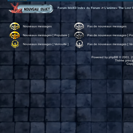
Forum Ikki63 Index du Forum
->
L'anime
»
The Lost 
Nouveaux messages
Pas de nouveaux messages
Nouveaux messages [ Populaire ]
Pas de nouveaux messages [ Pop
Nouveaux messages [ Verrouillé ]
Pas de nouveaux messages [ Verr
Powered by
phpBB
© 2001, 2
Thème princip
Copy