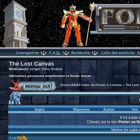
The Lost Canvas
Modérateurs:
nergal
,
ViGo
,
Grujnot
Utilisateurs parcourant actuellement ce forum: Aucun
Forum Ikki63 Index du Forum
->
L'anime
»
The Lost
Sujets
Réponses
Auteur
Vus
Il n'y a pa
Cliquez sur le lien
Poster un N
Montrer les sujets