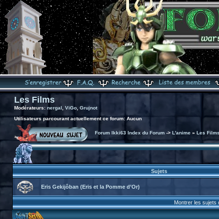
Les Films
Modérateurs:
nergal
,
ViGo
,
Grujnot
Utilisateurs parcourant actuellement ce forum: Aucun
Forum Ikki63 Index du Forum
->
L'anime
»
Les Film
Sujets
Eris Gekijôban (Eris et la Pomme d’Or)
Montrer les sujets