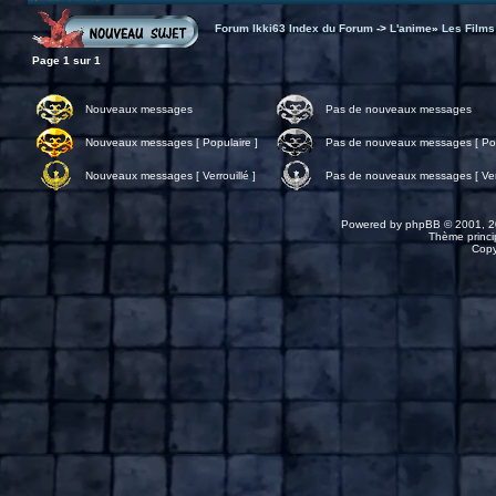
Forum Ikki63 Index du Forum
->
L'anime
»
Les Films
Page
1
sur
1
Nouveaux messages
Pas de nouveaux messages
Nouveaux messages [ Populaire ]
Pas de nouveaux messages [ Pop
Nouveaux messages [ Verrouillé ]
Pas de nouveaux messages [ Verr
Powered by
phpBB
© 2001, 2
Thème princip
Copy