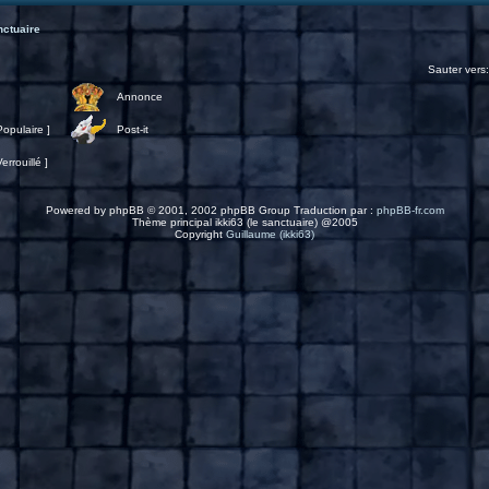
nctuaire
Sauter vers
Annonce
opulaire ]
Post-it
rrouillé ]
Powered by
phpBB
© 2001, 2002 phpBB Group Traduction par :
phpBB-fr.com
Thème principal ikki63 (le sanctuaire) @2005
Copyright
Guillaume (ikki63)