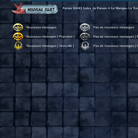
Forum Ikki63 Index du Forum
->
Le Manga
»
Le Sa
Nouveaux messages
Pas de nouveaux messages
Nouveaux messages [ Populaire ]
Pas de nouveaux messages [ P
Nouveaux messages [ Verrouillé ]
Pas de nouveaux messages [ Ve