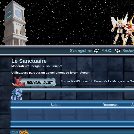
Le Sanctuaire
Modérateurs:
nergal
,
ViGo
,
Grujnot
Utilisateurs parcourant actuellement ce forum: Aucun
Forum Ikki63 Index du Forum
->
Le Manga
»
Le Sa
Sujets
Réponses
A