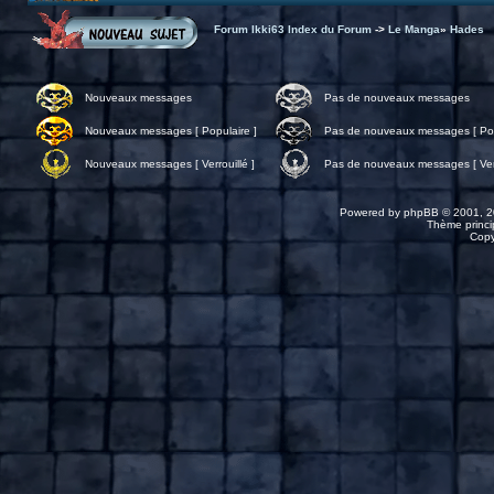
Forum Ikki63 Index du Forum
->
Le Manga
»
Hades
Nouveaux messages
Pas de nouveaux messages
Nouveaux messages [ Populaire ]
Pas de nouveaux messages [ Pop
Nouveaux messages [ Verrouillé ]
Pas de nouveaux messages [ Verr
Powered by
phpBB
© 2001, 2
Thème princip
Copy