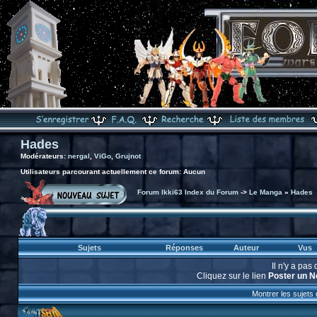
Hades
Modérateurs:
nergal
,
ViGo
,
Grujnot
Utilisateurs parcourant actuellement ce forum: Aucun
Forum Ikki63 Index du Forum
->
Le Manga
»
Hades
Sujets
Réponses
Auteur
Vus
Il n'y a pa
Cliquez sur le lien
Poster un N
Montrer les sujets