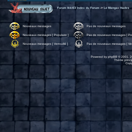
Forum Ikki63 Index du Forum
->
Le Manga
»
Hades
Nouveaux messages
Pas de nouveaux messages
Nouveaux messages [ Populaire ]
Pas de nouveaux messages [ Pop
Nouveaux messages [ Verrouillé ]
Pas de nouveaux messages [ Verr
Powered by
phpBB
© 2001, 2
Thème princip
Copy