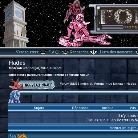
Hades
Modérateurs:
nergal
,
ViGo
,
Grujnot
Utilisateurs parcourant actuellement ce forum: Aucun
Forum Ikki63 Index du Forum
->
Le Manga
»
Hades
Sujets
Réponses
Auteur
Vus
Il n'y a pa
Cliquez sur le lien
Poster un N
Montrer les sujets