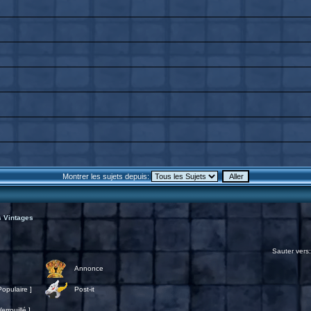
Montrer les sujets depuis:
 Vintages
Sauter vers
Annonce
opulaire ]
Post-it
rrouillé ]