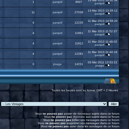
13 Mai 2013 16:32:34
1
pampril
8847
pampril
13 Mai 2013 13:39:12
11
pampril
27038
pampril
11 Mar 2013 14:59:20
4
pampril
12235
pampril
11 Mar 2013 11:52:37
4
pampril
11961
pampril
11 Mar 2013 11:48:02
4
pampril
11912
pampril
11 Mar 2013 11:44:19
4
pampril
12281
pampril
03 Mai 2011 13:53:22
0
jzsaga
14231
jzsaga
Toutes les heures sont au format GMT + 2 Heures
:
Vous
ne pouvez pas
poster de nouveaux sujets dans ce forum
Vous
ne pouvez pas
répondre aux sujets dans ce forum
Vous
ne pouvez pas
éditer vos messages dans ce forum
Vous
ne pouvez pas
supprimer vos messages dans ce forum
Vous
ne pouvez pas
voter dans les sondages de ce forum