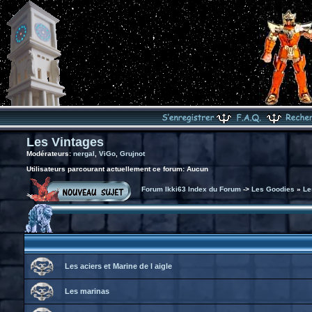
Les Vintages
Modérateurs:
nergal
,
ViGo
,
Grujnot
Utilisateurs parcourant actuellement ce forum: Aucun
Forum Ikki63 Index du Forum
->
Les Goodies
»
Le
Les aciers et Marine de l aigle
Les marinas