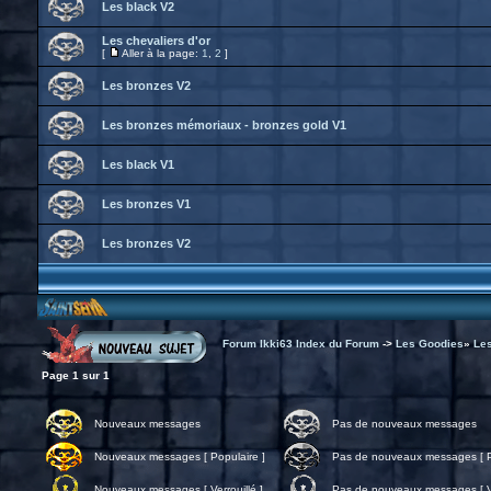
Les black V2
Les chevaliers d'or
[
Aller à la page:
1
,
2
]
Les bronzes V2
Les bronzes mémoriaux - bronzes gold V1
Les black V1
Les bronzes V1
Les bronzes V2
Forum Ikki63 Index du Forum
->
Les Goodies
»
Les
Page
1
sur
1
Nouveaux messages
Pas de nouveaux messages
Nouveaux messages [ Populaire ]
Pas de nouveaux messages [ P
Nouveaux messages [ Verrouillé ]
Pas de nouveaux messages [ Ve