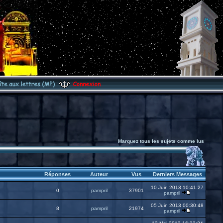
Marquez tous les sujets comme lus
Réponses
Auteur
Vus
Derniers Messages
10 Juin 2013 10:41:27
0
pampril
37901
pampril
05 Juin 2013 00:30:48
8
pampril
21974
pampril