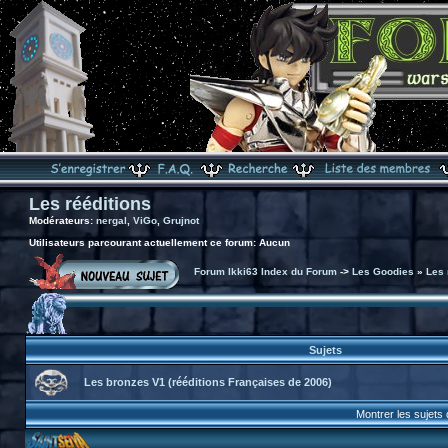
Les rééditions
Modérateurs:
nergal
,
ViGo
,
Grujnot
Utilisateurs parcourant actuellement ce forum: Aucun
Forum Ikki63 Index du Forum
->
Les Goodies
»
Les 
Sujets
Les bronzes V1 (rééditions Françaises de 2006)
Montrer les sujets