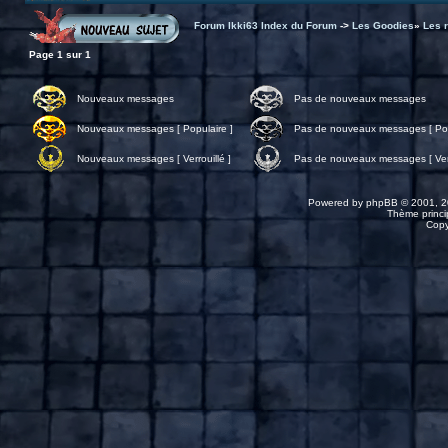
Forum Ikki63 Index du Forum
->
Les Goodies
»
Les r
Page
1
sur
1
Nouveaux messages
Pas de nouveaux messages
Nouveaux messages [ Populaire ]
Pas de nouveaux messages [ Pop
Nouveaux messages [ Verrouillé ]
Pas de nouveaux messages [ Verr
Powered by
phpBB
© 2001, 2
Thème princip
Copy