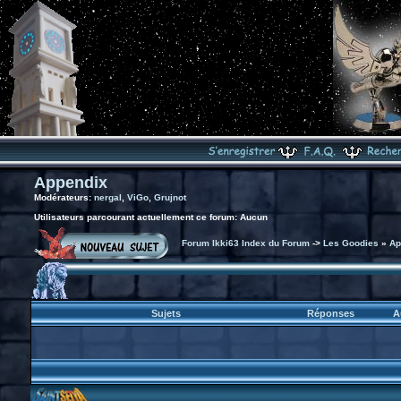
Appendix
Modérateurs:
nergal
,
ViGo
,
Grujnot
Utilisateurs parcourant actuellement ce forum: Aucun
Forum Ikki63 Index du Forum
->
Les Goodies
»
Ap
Sujets
Réponses
A