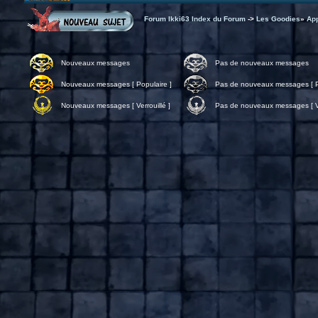
Forum Ikki63 Index du Forum
->
Les Goodies
»
Ap
Nouveaux messages
Pas de nouveaux messages
Nouveaux messages [ Populaire ]
Pas de nouveaux messages [ P
Nouveaux messages [ Verrouillé ]
Pas de nouveaux messages [ Ve