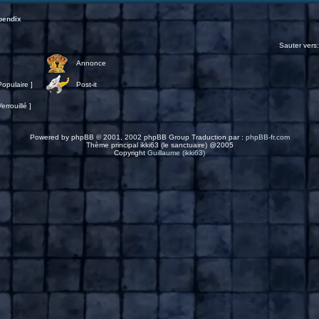
pendix
Sauter vers
Annonce
opulaire ]
Post-it
rrouillé ]
Powered by
phpBB
© 2001, 2002 phpBB Group Traduction par :
phpBB-fr.com
Thème principal ikki63 (le sanctuaire) @2005
Copyright
Guillaume (ikki63)