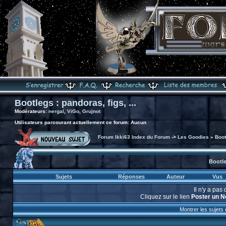
Bootlegs : pandoras, figs, ...
Modérateurs:
nergal
,
ViGo
,
Grujnot
Utilisateurs parcourant actuellement ce forum: Aucun
Forum Ikki63 Index du Forum
->
Les Goodies
»
Boot
Bootle
Sujets
Réponses
Auteur
Vus
Il n'y a pa
Cliquez sur le lien
Poster un N
Montrer les sujets