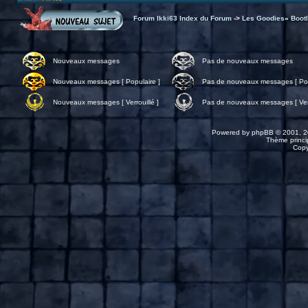
Forum Ikki63 Index du Forum
->
Les Goodies
»
Bootl
Nouveaux messages
Pas de nouveaux messages
Nouveaux messages [ Populaire ]
Pas de nouveaux messages [ Pop
Nouveaux messages [ Verrouillé ]
Pas de nouveaux messages [ Verr
Powered by
phpBB
© 2001, 2
Thème princip
Copy