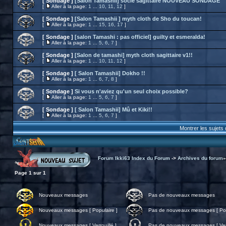
[ Sondage ]
[Salon Tamashii] socle sagittaire NOUVEAU SONDAGE
[
Aller à la page:
1
...
10
,
11
,
12
]
[ Sondage ]
[Salon Tamashii ] myth cloth de Sho du toucan!
[
Aller à la page:
1
...
15
,
16
,
17
]
[ Sondage ]
[salon Tamashi : pas officiel] guilty et esmeralda!
[
Aller à la page:
1
...
5
,
6
,
7
]
[ Sondage ]
[Salon de tamashi] myth cloth sagittaire v1!!
[
Aller à la page:
1
...
10
,
11
,
12
]
[ Sondage ]
[ Salon Tamashii] Dokho !!
[
Aller à la page:
1
...
6
,
7
,
8
]
[ Sondage ]
Si vous n'aviez qu'un seul choix possible?
[
Aller à la page:
1
...
5
,
6
,
7
]
[ Sondage ]
[ Salon Tamashii] Mû et Kiki!!
[
Aller à la page:
1
...
5
,
6
,
7
]
Montrer les sujets
Forum Ikki63 Index du Forum
->
Archives du forum
Page
1
sur
1
Nouveaux messages
Pas de nouveaux messages
Nouveaux messages [ Populaire ]
Pas de nouveaux messages [ Pop
Nouveaux messages [ Verrouillé ]
Pas de nouveaux messages [ Verr