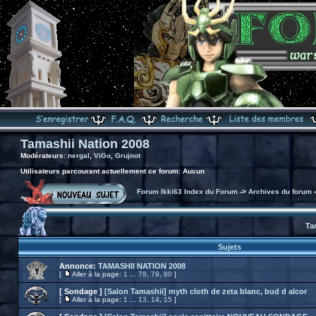
Tamashii Nation 2008
Modérateurs:
nergal
,
ViGo
,
Grujnot
Utilisateurs parcourant actuellement ce forum: Aucun
Forum Ikki63 Index du Forum
->
Archives du forum
Ta
Sujets
Annonce:
TAMASHII NATION 2008
[
Aller à la page:
1
...
78
,
79
,
80
]
[ Sondage ]
[Salon Tamashii] myth cloth de zeta blanc, bud d alcor
[
Aller à la page:
1
...
13
,
14
,
15
]