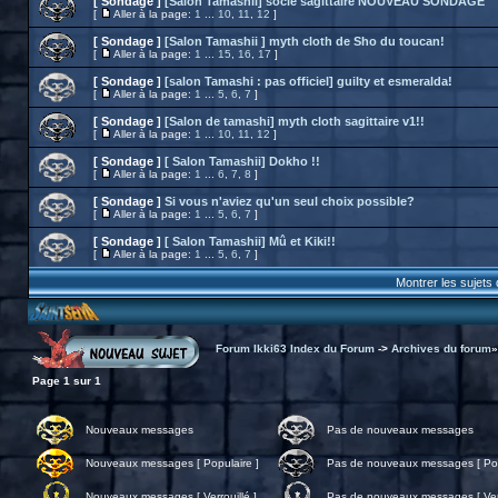
[ Sondage ]
[Salon Tamashii] socle sagittaire NOUVEAU SONDAGE
[
Aller à la page:
1
...
10
,
11
,
12
]
[ Sondage ]
[Salon Tamashii ] myth cloth de Sho du toucan!
[
Aller à la page:
1
...
15
,
16
,
17
]
[ Sondage ]
[salon Tamashi : pas officiel] guilty et esmeralda!
[
Aller à la page:
1
...
5
,
6
,
7
]
[ Sondage ]
[Salon de tamashi] myth cloth sagittaire v1!!
[
Aller à la page:
1
...
10
,
11
,
12
]
[ Sondage ]
[ Salon Tamashii] Dokho !!
[
Aller à la page:
1
...
6
,
7
,
8
]
[ Sondage ]
Si vous n'aviez qu'un seul choix possible?
[
Aller à la page:
1
...
5
,
6
,
7
]
[ Sondage ]
[ Salon Tamashii] Mû et Kiki!!
[
Aller à la page:
1
...
5
,
6
,
7
]
Montrer les sujets
Forum Ikki63 Index du Forum
->
Archives du forum
Page
1
sur
1
Nouveaux messages
Pas de nouveaux messages
Nouveaux messages [ Populaire ]
Pas de nouveaux messages [ Pop
Nouveaux messages [ Verrouillé ]
Pas de nouveaux messages [ Verr