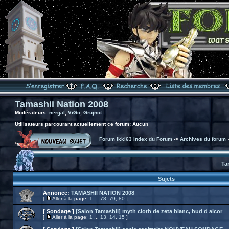
Tamashii Nation 2008
Modérateurs:
nergal
,
ViGo
,
Grujnot
Utilisateurs parcourant actuellement ce forum: Aucun
Forum Ikki63 Index du Forum
->
Archives du forum
Ta
Sujets
Annonce:
TAMASHII NATION 2008
[
Aller à la page:
1
...
78
,
79
,
80
]
[ Sondage ]
[Salon Tamashii] myth cloth de zeta blanc, bud d alcor
[
Aller à la page:
1
...
13
,
14
,
15
]