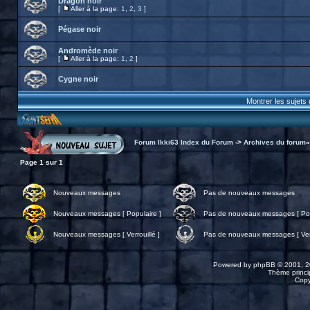
Dragon noir
[
Aller à la page:
1
,
2
,
3
]
Pégase noir
Andromède noir
[
Aller à la page:
1
,
2
]
Cygne noir
Montrer les sujets
Forum Ikki63 Index du Forum
->
Archives du forum
Page
1
sur
1
Nouveaux messages
Pas de nouveaux messages
Nouveaux messages [ Populaire ]
Pas de nouveaux messages [ Pop
Nouveaux messages [ Verrouillé ]
Pas de nouveaux messages [ Verr
Powered by
phpBB
© 2001, 2
Thème princip
Copy