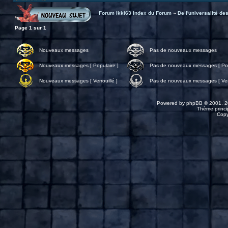
Forum Ikki63 Index du Forum
»
De l'universalité d
Page
1
sur
1
Nouveaux messages
Pas de nouveaux messages
Nouveaux messages [ Populaire ]
Pas de nouveaux messages [ Pop
Nouveaux messages [ Verrouillé ]
Pas de nouveaux messages [ Verr
Powered by
phpBB
© 2001, 2
Thème princip
Copy