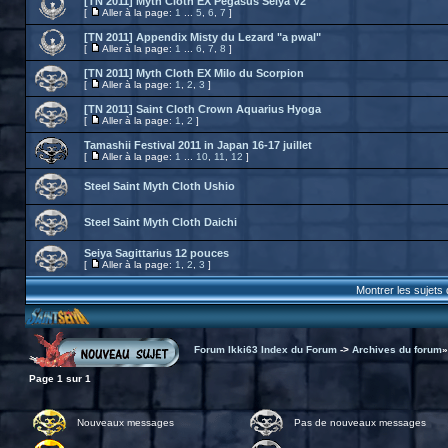
[TN 2011] Myth Cloth EX Pegasus Seiya V2
[
Aller à la page:
1
...
5
,
6
,
7
]
[TN 2011] Appendix Misty du Lezard "a pwal"
[
Aller à la page:
1
...
6
,
7
,
8
]
[TN 2011] Myth Cloth EX Milo du Scorpion
[
Aller à la page:
1
,
2
,
3
]
[TN 2011] Saint Cloth Crown Aquarius Hyoga
[
Aller à la page:
1
,
2
]
Tamashii Festival 2011 in Japan 16-17 juillet
[
Aller à la page:
1
...
10
,
11
,
12
]
Steel Saint Myth Cloth Ushio
Steel Saint Myth Cloth Daichi
Seiya Sagittarius 12 pouces
[
Aller à la page:
1
,
2
,
3
]
Montrer les sujets
Forum Ikki63 Index du Forum
->
Archives du forum
Page
1
sur
1
Nouveaux messages
Pas de nouveaux messages