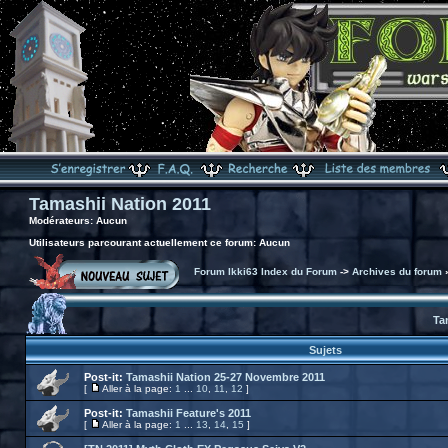
Tamashii Nation 2011
Modérateurs: Aucun
Utilisateurs parcourant actuellement ce forum: Aucun
Forum Ikki63 Index du Forum
->
Archives du forum
Ta
Sujets
Post-it:
Tamashii Nation 25-27 Novembre 2011
[
Aller à la page:
1
...
10
,
11
,
12
]
Post-it:
Tamashii Feature's 2011
[
Aller à la page:
1
...
13
,
14
,
15
]