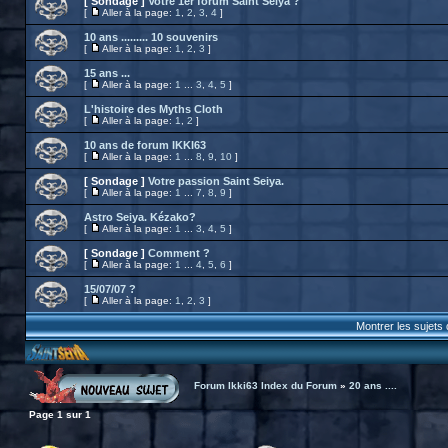
[ Sondage ]
Votre 1er forum Saint Seiya ?
[
Aller à la page:
1
,
2
,
3
,
4
]
10 ans ......... 10 souvenirs
[
Aller à la page:
1
,
2
,
3
]
15 ans ...
[
Aller à la page:
1
...
3
,
4
,
5
]
L'histoire des Myths Cloth
[
Aller à la page:
1
,
2
]
10 ans de forum IKKI63
[
Aller à la page:
1
...
8
,
9
,
10
]
[ Sondage ]
Votre passion Saint Seiya.
[
Aller à la page:
1
...
7
,
8
,
9
]
Astro Seiya. Kézako?
[
Aller à la page:
1
...
3
,
4
,
5
]
[ Sondage ]
Comment ?
[
Aller à la page:
1
...
4
,
5
,
6
]
15/07/07 ?
[
Aller à la page:
1
,
2
,
3
]
Montrer les sujets
Forum Ikki63 Index du Forum
»
20 ans ....
Page
1
sur
1