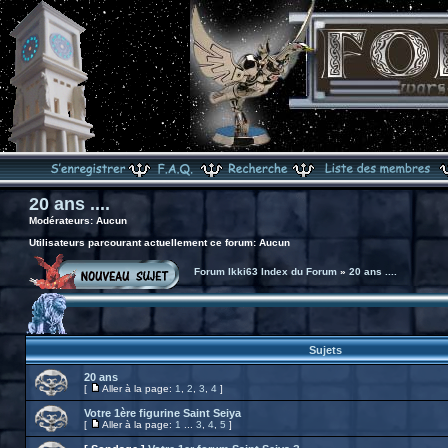
20 ans ....
Modérateurs: Aucun
Utilisateurs parcourant actuellement ce forum: Aucun
Forum Ikki63 Index du Forum
»
20 ans ....
Sujets
20 ans
[
Aller à la page:
1
,
2
,
3
,
4
]
Votre 1ère figurine Saint Seiya
[
Aller à la page:
1
...
3
,
4
,
5
]