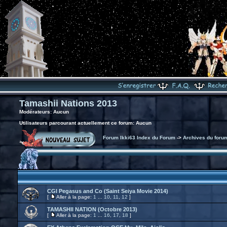
Tamashii Nations 2013
Modérateurs: Aucun
Utilisateurs parcourant actuellement ce forum: Aucun
Forum Ikki63 Index du Forum
->
Archives du foru
CGI Pegasus and Co (Saint Seiya Movie 2014)
[
Aller à la page:
1
...
10
,
11
,
12
]
TAMASHII NATION (Octobre 2013)
[
Aller à la page:
1
...
16
,
17
,
18
]