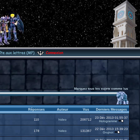
Marquez tous les sujets comme lus
Réponses
Auteur
Vus
Derniers Messages
23 Déc 2013 01:55:37
110
hideo
206712
Hologramme
22 Déc 2013 15:39:23
178
hideo
131367
Grujnot