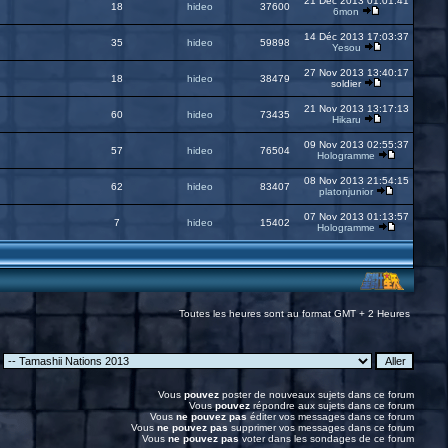
21 Déc 2013 01:01:41
18
hideo
37600
6mon
14 Déc 2013 17:03:37
35
hideo
59898
Yesou
27 Nov 2013 13:40:17
18
hideo
38479
soldier
21 Nov 2013 13:17:13
60
hideo
73435
Hikaru
09 Nov 2013 02:55:37
57
hideo
76504
Hologramme
08 Nov 2013 21:54:15
62
hideo
83407
platonjunior
07 Nov 2013 01:13:57
7
hideo
15402
Hologramme
Toutes les heures sont au format GMT + 2 Heures
:
Vous
pouvez
poster de nouveaux sujets dans ce forum
Vous
pouvez
répondre aux sujets dans ce forum
Vous
ne pouvez pas
éditer vos messages dans ce forum
Vous
ne pouvez pas
supprimer vos messages dans ce forum
Vous
ne pouvez pas
voter dans les sondages de ce forum