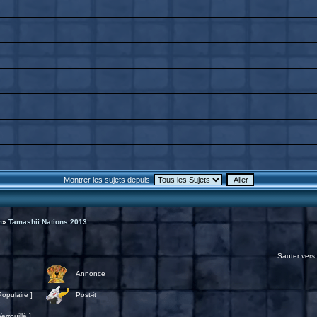
Montrer les sujets depuis:
m
»
Tamashii Nations 2013
Sauter vers
Annonce
opulaire ]
Post-it
rrouillé ]