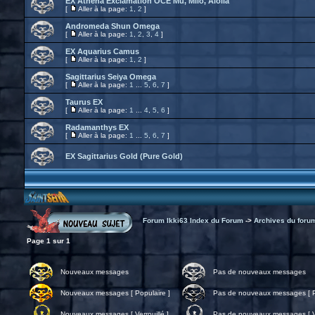
EX Athena Exclamation OCE Mu, Milo, Aiolia
[
Aller à la page:
1
,
2
]
Andromeda Shun Omega
[
Aller à la page:
1
,
2
,
3
,
4
]
EX Aquarius Camus
[
Aller à la page:
1
,
2
]
Sagittarius Seiya Omega
[
Aller à la page:
1
...
5
,
6
,
7
]
Taurus EX
[
Aller à la page:
1
...
4
,
5
,
6
]
Radamanthys EX
[
Aller à la page:
1
...
5
,
6
,
7
]
EX Sagittarius Gold (Pure Gold)
Forum Ikki63 Index du Forum
->
Archives du foru
Page
1
sur
1
Nouveaux messages
Pas de nouveaux messages
Nouveaux messages [ Populaire ]
Pas de nouveaux messages [ P
Nouveaux messages [ Verrouillé ]
Pas de nouveaux messages [ Ve