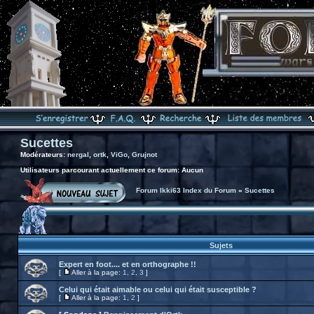
Sucettes
Modérateurs:
nergal
,
ortk
,
ViGo
,
Grujnot
Utilisateurs parcourant actuellement ce forum: Aucun
Forum Ikki63 Index du Forum
»
Sucettes
Sujets
Expert en foot.... et en orthographe !!
[
Aller à la page:
1
,
2
,
3
]
Celui qui était aimable ou celui qui était susceptible ?
[
Aller à la page:
1
,
2
]