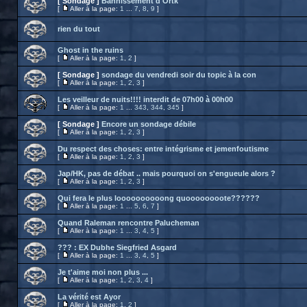
[ Sondage ]
Bannissement d'Ortk
[
Aller à la page:
1
...
7
,
8
,
9
]
rien du tout
Ghost in the ruins
[
Aller à la page:
1
,
2
]
[ Sondage ]
sondage du vendredi soir du topic à la con
[
Aller à la page:
1
,
2
,
3
]
Les veilleur de nuits!!!! interdit de 07h00 à 00h00
[
Aller à la page:
1
...
343
,
344
,
345
]
[ Sondage ]
Encore un sondage débile
[
Aller à la page:
1
,
2
,
3
]
Du respect des choses: entre intégrisme et jemenfoutisme
[
Aller à la page:
1
,
2
,
3
]
Jap/HK, pas de débat .. mais pourquoi on s'engueule alors ?
[
Aller à la page:
1
,
2
,
3
]
Qui fera le plus loooooooooong quoooooooote??????
[
Aller à la page:
1
...
5
,
6
,
7
]
Quand Raleman rencontre Palucheman
[
Aller à la page:
1
...
3
,
4
,
5
]
??? : EX Dubhe Siegfried Asgard
[
Aller à la page:
1
...
3
,
4
,
5
]
Je t'aime moi non plus ...
[
Aller à la page:
1
,
2
,
3
,
4
]
La vérité est Ayor
[
Aller à la page:
1
,
2
]