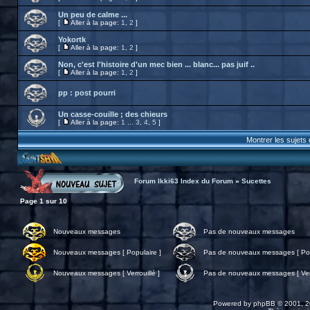
Un peu de calme ...
[
Aller à la page:
1
,
2
]
Yokortk
[
Aller à la page:
1
,
2
]
Non, c'est l'histoire d'un mec bien ... blanc... pas juif ..
[
Aller à la page:
1
,
2
]
pp : post pourri
Un casse-couille ; des chieurs
[
Aller à la page:
1
...
3
,
4
,
5
]
Montrer les sujets
Forum Ikki63 Index du Forum
»
Sucettes
Page
1
sur
10
Nouveaux messages
Pas de nouveaux messages
Nouveaux messages [ Populaire ]
Pas de nouveaux messages [ Pop
Nouveaux messages [ Verrouillé ]
Pas de nouveaux messages [ Verr
Powered by
phpBB
© 2001, 2